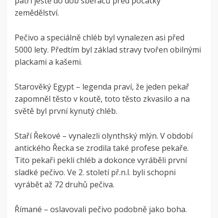
patří ještě do dob sběračů před počátky
zemědělství.
Pečivo a speciálně chléb byl vynalezen asi před
5000 lety. Předtím byl základ stravy tvořen obilnými
plackami a kašemi.
Starověký Egypt – legenda praví, že jeden pekař
zapomněl těsto v koutě, toto těsto zkvasilo a na
světě byl první kynutý chléb.
Staří Řekové – vynalezli olynthský mlýn. V období
antického Řecka se zrodila také profese pekaře.
Tito pekaři pekli chléb a dokonce vyráběli první
sladké pečivo. Ve 2. století př.n.l. byli schopni
vyrábět až 72 druhů pečiva.
Římané – oslavovali pečivo podobně jako boha.