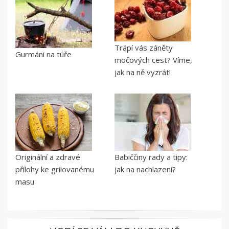
Trápí vás záněty
Gurmáni na túře
močových cest? Víme,
jak na ně vyzrát!
Originální a zdravé
Babiččiny rady a tipy:
přílohy ke grilovanému
jak na nachlazení?
masu