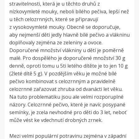
stravitelnosti, která je u těchto druhů z
nízkovymleté mouky, neboli bílého pečiva, lepší než
u těch celozrnných, které se připravují
z vysokovymleté mouky. Obecně se doporučuje,
aby nejmenší děti jedly hlavně bílé pečivo a vlákninu
doplňovaly zejména ze zeleniny a ovoce.
Doporučené množství vlákniny u dětí je poměrně
malé. Pro dospělého je doporučené množství 30 g
denně, oproti tomu u 5ti letého dítěte je to jen 10 g
(2leté dítě 5 g). V pozdějším věku je možné bílé
pečivo kombinovat s celozrnným a pravidelně
celozrnné zařazovat zhruba od dvanácti let věku.
Na tuto problematiku jsou ale velmi rozporuplné
názory. Celozrnné pečivo, které je navíc posypané
semínky, je zcela nevhodné pro děti do 3 let, neboť
může vést ke vdechnutí drobných zrnek.
Mezi velmi populární potravinu zejména v západní