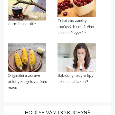
Trápí vás záněty
Gurmáni na túře
močových cest? Víme,
jak na ně vyzrát!
Originální a zdravé
Babiččiny rady a tipy:
přílohy ke grilovanému
jak na nachlazení?
masu
HODÍ SE VÁM DO KUCHYNĚ