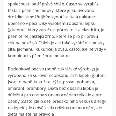
společnosti patří právě chléb. Často se vyrábí z
těsta z pšeničné mouky, které je kultivováno
droždím, umožňujícím kynutí cesta a nakonec
upečeno v peci. Díky vysokému obsahu lepku
(glutenu), který zaručuje pórovitost a elasticitu, je
pšenice nejčastější zrno, které se pro přípravu
chleba používá. Chléb je ale také vyráběn z mouky
žita, ječmenu, kukuřice, a ovsu, často, ale ne vždy v
kombinaci s pšeničnou moukou.
Bezlepkové pečivo (popř. cukrářské výrobky) je
vyrobeno ze surovin neobsahujících lepek (gluten).
Jsou to např. kukuřice, rýže, proso, pohanka,
amarant, brambory. Dieta bez obsahu lepku je
důležitá pro osoby s onemocněním celiakie a pro
osoby (často jde o děti předškolního věku) s alergií
na lepek. Jde o dvě zcela odlišná onemocnění, ale
dieta má stejná pravidla.