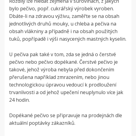
Rozdíly lze hledat zejména v surovinách, z jakých
bylo pečivo, popř. cukrářský výrobek vyroben.
Dbáte-li na zdravou výživu, zaměřte se na obsah
jednotlivých druhů mouky, u chleba a pečiva na
obsah vlákniny a případně i na obsah použitých
tuků, popřípadě i výši nasycených mastných kyselin.
U pečiva pak také v tom, zda se jedná o čerstvé
pečivo nebo pečivo dopékané. Čerstvé pečivo je
takové, jehož výroba nebyla před dokončením
přerušena například zmrazením, nebo jinou
technologickou úpravou vedoucí k prodloužení
trvanlivosti a od jehož upečení neuplynulo více jak
24 hodin.
Dopékané pečivo se připravuje na prodejnách dle
aktuální poptávky zákazníků.