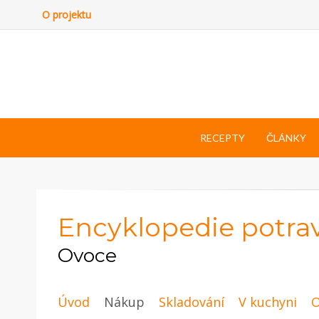
O projektu
RECEPTY
ČLÁNKY
Encyklopedie potra
Ovoce
Úvod
Nákup
Skladování
V kuchyni
O