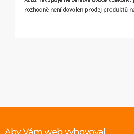
Ať už nakupujeme čerstvé ovoce kdekoliv, j
rozhodně není dovolen prodej produktů n
Aby Vám web vyhovoval