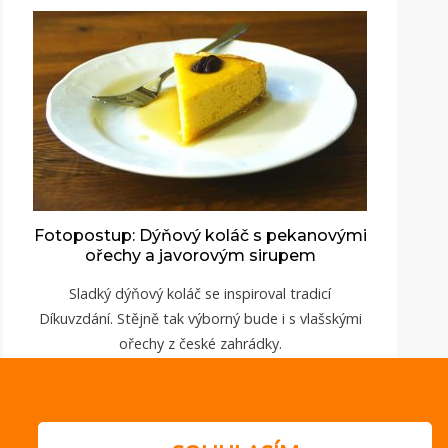
Fotopostup: Dýňový koláč s pekanovými
ořechy a javorovým sirupem
Sladký dýňový koláč se inspiroval tradicí
Díkuvzdání. Stějně tak výborný bude i s vlašskými
ořechy z české zahrádky.
ZOBRAZIT