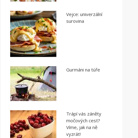
Vejce: univerzální
surovina
Gurmáni na túře
Trápí vás záněty
močových cest?
Víme, jak na ně
vyzrát!