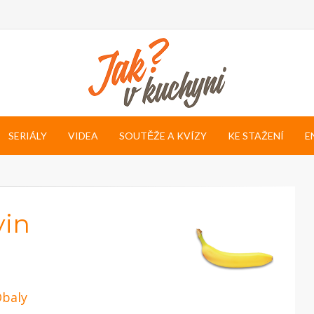
SERIÁLY
VIDEA
SOUTĚŽE A KVÍZY
KE STAŽENÍ
E
vin
baly