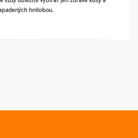
e vždy důležité vybírat jen zdravé kusy a
apadených hnilobou.