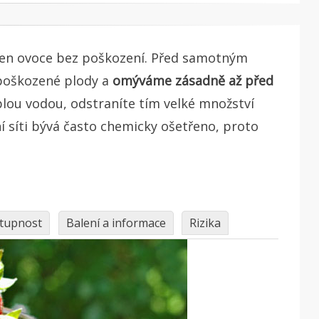
jen ovoce bez poškození. Před samotným
poškozené plody a
omýváme zásadně až před
lou vodou, odstraníte tím velké množství
í síti bývá často chemicky ošetřeno, proto
tupnost
Balení a informace
Rizika