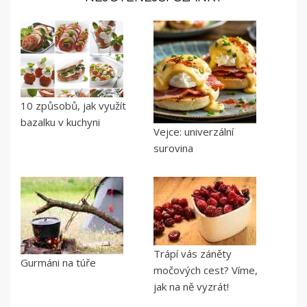
10 způsobů, jak využít
bazalku v kuchyni
Vejce: univerzální
surovina
Trápí vás záněty
Gurmáni na túře
močových cest? Víme,
jak na ně vyzrát!