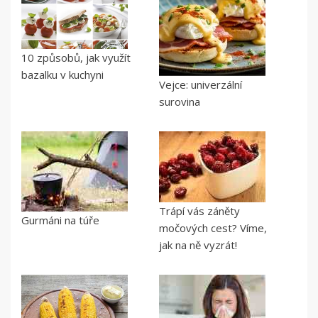
10 způsobů, jak využít
bazalku v kuchyni
Vejce: univerzální
surovina
Trápí vás záněty
Gurmáni na túře
močových cest? Víme,
jak na ně vyzrát!