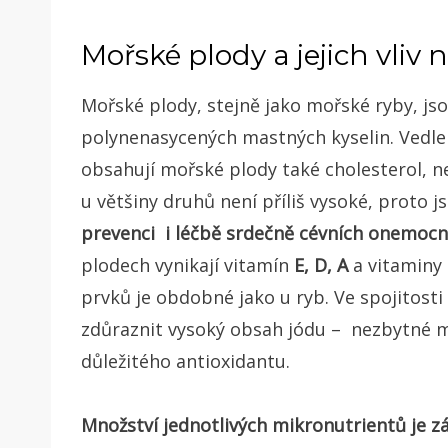
Mořské plody a jejich vliv 
Mořské plody, stejně jako mořské ryby, j
polynenasycených mastných kyselin. Vedle
obsahují mořské plody také cholesterol, ne
u většiny druhů není příliš vysoké, proto
prevenci i léčbě srdečně cévních onemocn
plodech vynikají vitamín
E, D, A
a vitaminy
prvků je obdobné jako u ryb. Ve spojito
zdůraznit vysoký obsah jódu – nezbytné mi
důležitého antioxidantu.
Množství jednotlivých mikronutrientů je záv