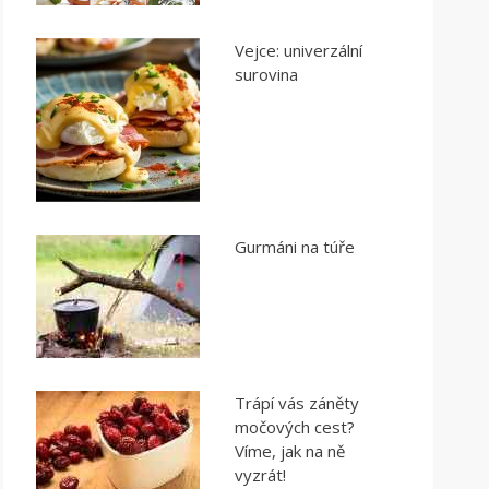
Vejce: univerzální
surovina
Gurmáni na túře
Trápí vás záněty
močových cest?
Víme, jak na ně
vyzrát!