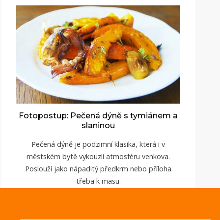
Fotopostup: Pečená dýně s tymiánem a
slaninou
Pečená dýně je podzimní klasika, která i v
městském bytě vykouzlí atmosféru venkova.
Poslouží jako nápaditý předkrm nebo příloha
třeba k masu.
ZOBRAZIT