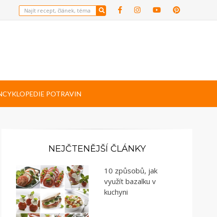
NCYKLOPEDIE POTRAVIN
NEJČTENĚJŠÍ ČLÁNKY
10 způsobů, jak
využít bazalku v
kuchyni