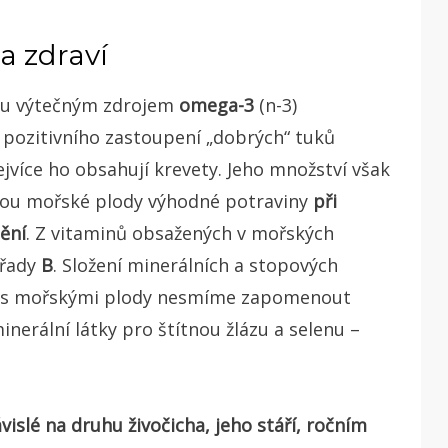
na zdraví
sou výtečným zdrojem
omega-3
(n-3)
 pozitivního zastoupení „dobrých“ tuků
jvíce ho obsahují krevety. Jeho množství však
 jsou mořské plody výhodné potraviny
při
ění
. Z vitaminů obsažených v mořských
 řady
B
. Složení minerálních a stopových
sti s mořskými plody nesmíme zapomenout
nerální látky pro štítnou žlázu a selenu –
islé na druhu živočicha, jeho stáří, ročním