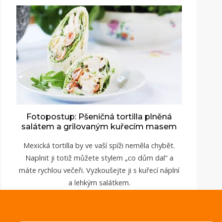
Fotopostup: Pšeničná tortilla plněná
salátem a grilovaným kuřecím masem
Mexická tortilla by ve vaší spíži neměla chybět.
Naplnit ji totiž můžete stylem „co dům dal“ a
máte rychlou večeři. Vyzkoušejte ji s kuřecí náplní
a lehkým salátkem.
ZOBRAZIT