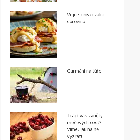
Vejce: univerzální
surovina
Gurmáni na túře
Trápí vás záněty
močových cest?
Víme, jak na ně
vyzrát!