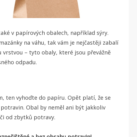
ké v papírových obalech, například sýry.
azánky na váhu, tak vám je nejčastěji zabalí
 vrstvou – tyto obaly, které jsou převážně
ěsného odpadu.
, ten vyhoďte do papíru. Opět platí, že se
 potravin. Obal by neměl ani být jakkoliv
 či od zbytků potravy.
neznečištěné a bez obsahu potravin!