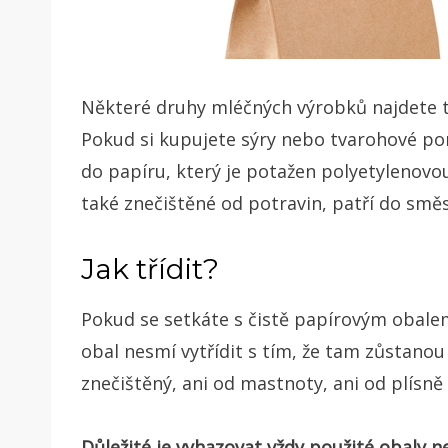
Některé druhy mléčných výrobků najdete ta
Pokud si kupujete sýry nebo tvarohové pom
do papíru, který je potažen polyetylenovou
také znečištěné od potravin, patří do sm
Jak třídit?
Pokud se setkáte s čistě papírovým obalem
obal nesmí vytřídit s tím, že tam zůstanou
znečištěný, ani od mastnoty, ani od plísně
Důležité je vyhazovat vždy použité obaly 