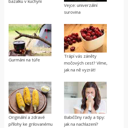
bazalku v kuchyni
Vejce: univerzální
surovina
Trápí vás záněty
Gurmáni na túře
močových cest? Víme,
jak na ně vyzrát!
Originální a zdravé
Babiččiny rady a tipy:
přílohy ke grilovanému
jak na nachlazení?