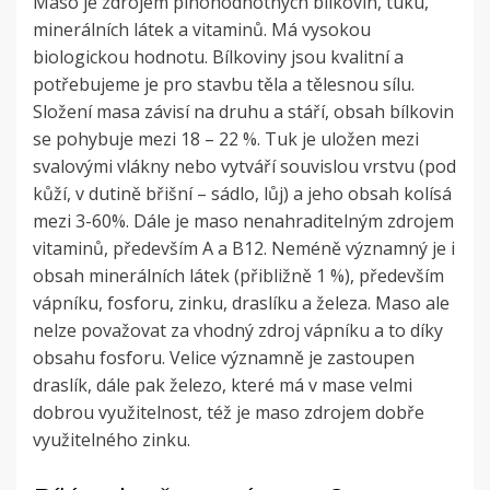
Maso je zdrojem plnohodnotných bílkovin, tuku,
minerálních látek a vitaminů. Má vysokou
biologickou hodnotu. Bílkoviny jsou kvalitní a
potřebujeme je pro stavbu těla a tělesnou sílu.
Složení masa závisí na druhu a stáří, obsah bílkovin
se pohybuje mezi 18 – 22 %. Tuk je uložen mezi
svalovými vlákny nebo vytváří souvislou vrstvu (pod
kůží, v dutině břišní – sádlo, lůj) a jeho obsah kolísá
mezi 3-60%. Dále je maso nenahraditelným zdrojem
vitaminů, především A a B12. Neméně významný je i
obsah minerálních látek (přibližně 1 %), především
vápníku, fosforu, zinku, draslíku a železa. Maso ale
nelze považovat za vhodný zdroj vápníku a to díky
obsahu fosforu. Velice významně je zastoupen
draslík, dále pak železo, které má v mase velmi
dobrou využitelnost, též je maso zdrojem dobře
využitelného zinku.