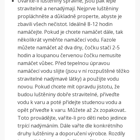
Uvaříte-li luštěniny správně, jsou pak lépe
stravitelné a nenadýmají. Nejprve luštěniny
propláchněte a důkladně properte, abyste je
zbavili všech nečistot. Ideálně 8-12 hodin
namáčejte. Pokud je chcete namáčet dále, tak
několikrát vyměňte namáčecí vodu. Fazole
můžete namáčet až dva dny, čočku stačí 2-5
hodin a loupanou červenou čočku nemusíte
namáčet vůbec. Před tepelnou úpravou
namáčecí vodu slijte (jsou v ní rozpuštěné těžko
stravitelné nadýmavé látky) a použijte vodu
novou. Pokud chcete mít opravdu jistotu, že
budou luštěniny dobře stravitelné, přiveďte
vodu k varu a poté přidejte studenou vodu a
opět přiveďte k varu. Můžete až 2x zopakovat..
Toto provádějte, vaříte-li pro děti nebo jedince
trpící nadýmáním. Dále vařte dle konkrétního
druhy luštěniny a doporučení výrobce. Rozdíly