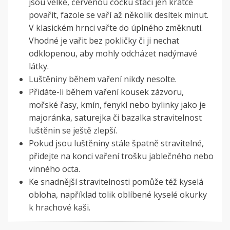
jsou velké, červenou čočku stačí jen krátce
povařit, fazole se vaří až několik desítek minut.
V klasickém hrnci vařte do úplného změknutí.
Vhodné je vařit bez pokličky či ji nechat
odklopenou, aby mohly odcházet nadýmavé
látky.
Luštěniny během vaření nikdy nesolte.
Přidáte-li během vaření kousek zázvoru,
mořské řasy, kmín, fenykl nebo bylinky jako je
majoránka, saturejka či bazalka stravitelnost
luštěnin se ještě zlepší.
Pokud jsou luštěniny stále špatně stravitelné,
přidejte na konci vaření trošku jablečného nebo
vinného octa.
Ke snadnější stravitelnosti pomůže též kyselá
obloha, například tolik oblíbené kyselé okurky
k hrachové kaši.