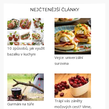
NEJČTENĚJŠÍ ČLÁNKY
10 způsobů, jak využít
bazalku v kuchyni
Vejce: univerzální
surovina
Trápí vás záněty
Gurmáni na túře
močových cest? Víme,