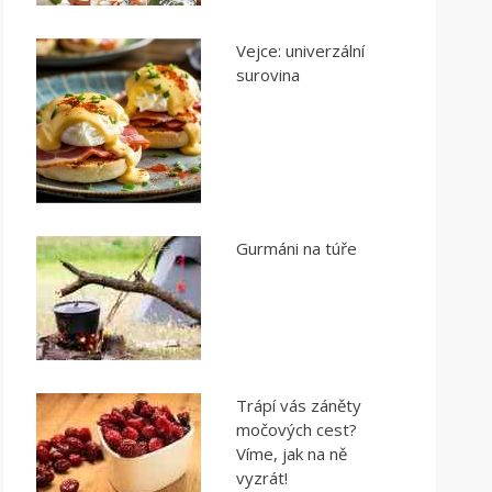
Vejce: univerzální
surovina
Gurmáni na túře
Trápí vás záněty
močových cest?
Víme, jak na ně
vyzrát!