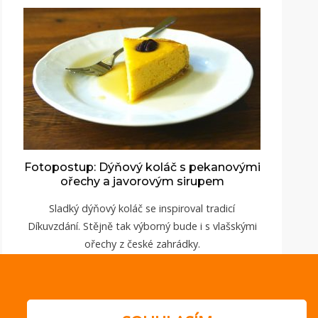
Fotopostup: Dýňový koláč s pekanovými
ořechy a javorovým sirupem
Sladký dýňový koláč se inspiroval tradicí
Díkuvzdání. Stějně tak výborný bude i s vlašskými
ořechy z české zahrádky.
ZOBRAZIT