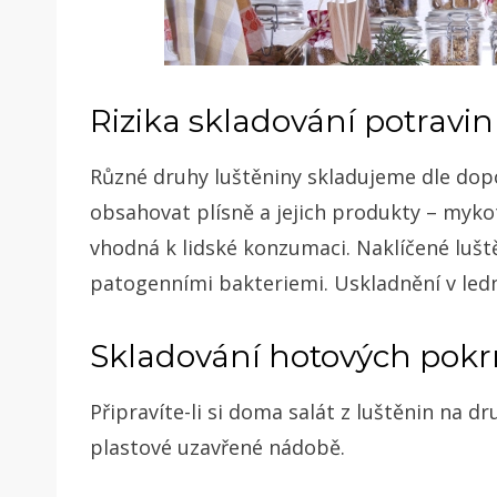
Rizika skladování potravin
Různé druhy luštěniny skladujeme dle dop
obsahovat plísně a jejich produkty – myko
vhodná k lidské konzumaci. Naklíčené lu
patogenními bakteriemi. Uskladnění v ledn
Skladování hotových pokr
Připravíte-li si doma salát z luštěnin na d
plastové uzavřené nádobě.