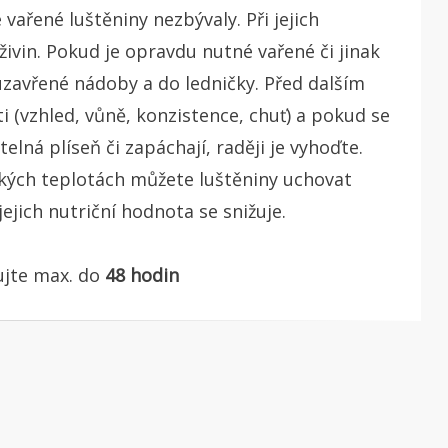
vařené luštěniny nezbývaly. Při jejich
ivin. Pokud je opravdu nutné vařené či jinak
uzavřené nádoby a do ledničky. Před dalším
i (vzhled, vůně, konzistence, chuť) a pokud se
telná plíseň či zapáchají, raději je vyhoďte.
ských teplotách můžete luštěniny uchovat
jejich nutriční hodnota se snižuje.
ujte max. do
48 hodin