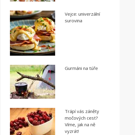
Vejce: univerzální
surovina
Gurmáni na túře
Trápí vás záněty
močových cest?
Víme, jak na ně
vyzrát!