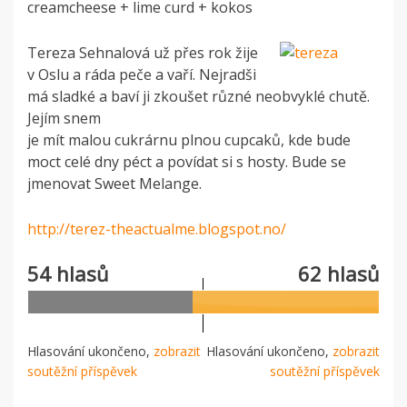
creamcheese + lime curd + kokos
Tereza Sehnalová už přes rok žije
v Oslu a ráda peče a vaří. Nejradši
má sladké a baví ji zkoušet různé neobvyklé chutě.
Jejím snem
je mít malou cukrárnu plnou cupcaků, kde bude
moct celé dny péct a povídat si s hosty. Bude se
jmenovat Sweet Melange.
http://terez-theactualme.blogspot.no/
54 hlasů
62 hlasů
Hlasování ukončeno,
zobrazit
Hlasování ukončeno,
zobrazit
soutěžní příspěvek
soutěžní příspěvek