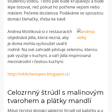
studenou vodou. Těsto pak bude křupavější a bude
lépe listovat, než pokud ho potřeme vejcem nebo
máslem. Pečeme dozlatova. Podáváme se spoustou
domácí šlehačky, třeba ke kávě.
Andrea Motlíková si v restauracích
objednává jídla, která nezná, aby
je doma mohla vyzkoušet uvařit
rodině. Na své zahradě pěstuje zeleninu, kterou
pak využije v kuchyni, a vaří jídla inspirovaná
mezinárodní i českou kuchyní.
http://inkitchenopen.blogspot.cz/
Celozrnný štrúdl s malinovým
tvarohem a plátky mandlí
Miluji čerstvý domácí jablečný štrúdl od babičky a u