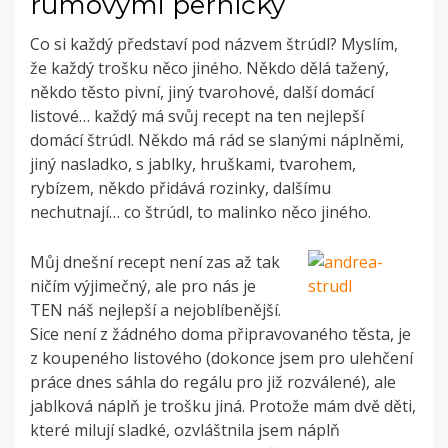
rumovými perníčky
Co si každý představí pod názvem štrúdl? Myslím,
že každý trošku něco jiného. Někdo dělá tažený,
někdo těsto pivní, jiný tvarohové, další domácí
listové… každý má svůj recept na ten nejlepší
domácí štrúdl. Někdo má rád se slanými náplněmi,
jiný nasladko, s jablky, hruškami, tvarohem,
rybízem, někdo přidává rozinky, dalšímu
nechutnají… co štrúdl, to malinko něco jiného.
Můj dnešní recept není zas až tak
ničím výjimečný, ale pro nás je
TEN náš nejlepší a nejoblíbenější.
Sice není z žádného doma připravovaného těsta, je
z koupeného listového (dokonce jsem pro ulehčení
práce dnes sáhla do regálu pro již rozválené), ale
jablková náplň je trošku jiná. Protože mám dvě děti,
které milují sladké, ozvláštnila jsem náplň