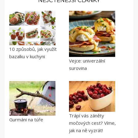
NEJČTENĚJŠÍ ČLÁNKY
10 způsobů, jak využít
bazalku v kuchyni
Vejce: univerzální
surovina
Trápí vás záněty
Gurmáni na túře
močových cest? Víme,
jak na ně vyzrát!