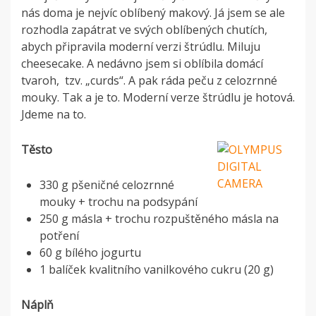
nás doma je nejvíc oblíbený makový. Já jsem se ale
rozhodla zapátrat ve svých oblíbených chutích,
abych připravila moderní verzi štrúdlu. Miluju
cheesecake. A nedávno jsem si oblíbila domácí
tvaroh, tzv. „curds“. A pak ráda peču z celozrnné
mouky. Tak a je to. Moderní verze štrúdlu je hotová.
Jdeme na to.
Těsto
330 g pšeničné celozrnné
mouky + trochu na podsypání
250 g másla + trochu rozpuštěného másla na
potření
60 g bílého jogurtu
1 balíček kvalitního vanilkového cukru (20 g)
Náplň