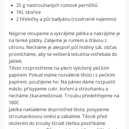
25 g nastrouhaných rumové perníčků
1KL skořice
2 hřebíčky a půl badyánu (rozdrcené najemno)
Nejprve oloupeme a vykrájíme jablka a nakrájíme je
na tenké plátky. Zalijeme je rumem a šťávou z
citronu. Necháme je alespoň půl hodiny sát, občas
promícháme, aby se veškerá tekutina vstřebala do
jablek.
Těsto rozprostřeme na plech vyložený pečícím
papírem. Pokud máme rozválené těsto i s pečícím
papírem, použijeme ho. Na pánev dáme rozpustit
máslo, přisypeme cukr, koření a strouhanku a
necháme zkaramelizovat. Troubu předehřejeme na
180C.
Jablka naklademe doprostřed těsta, posypeme
strouhankovou směsí a zabalíme. Těsně před
vložením do trouby štrúdl zlehka postříkáme