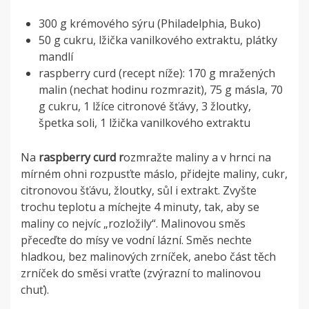
300 g krémového sýru (Philadelphia, Buko)
50 g cukru, lžička vanilkového extraktu, plátky
mandlí
raspberry curd (recept níže): 170 g mražených
malin (nechat hodinu rozmrazit), 75 g másla, 70
g cukru, 1 lžíce citronové šťávy, 3 žloutky,
špetka soli, 1 lžička vanilkového extraktu
Na
raspberry curd r
ozmražte maliny a v hrnci na
mírném ohni rozpusťte máslo, přidejte maliny, cukr,
citronovou šťávu, žloutky, sůl i extrakt. Zvyšte
trochu teplotu a míchejte 4 minuty, tak, aby se
maliny co nejvíc „rozložily“. Malinovou směs
přeceďte do mísy ve vodní lázní. Směs nechte
hladkou, bez malinových zrníček, anebo část těch
zrníček do směsi vraťte (zvýrazní to malinovou
chuť).