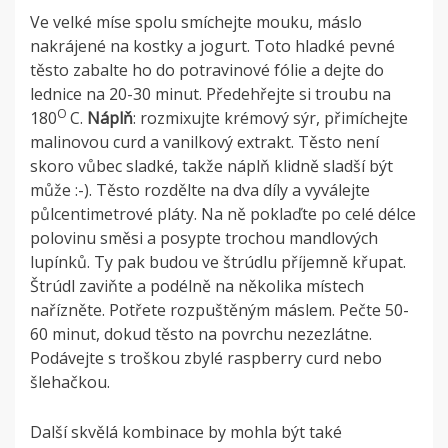
Ve velké míse spolu smíchejte mouku, máslo
nakrájené na kostky a jogurt. Toto hladké pevné
těsto zabalte ho do potravinové fólie a dejte do
lednice na 20-30 minut. Předehřejte si troubu na
O
180
C.
Náplň
: rozmixujte krémový sýr, přimíchejte
malinovou curd a vanilkový extrakt. Těsto není
skoro vůbec sladké, takže náplň klidně sladší být
může :-). Těsto rozdělte na dva díly a vyválejte
půlcentimetrové pláty. Na ně poklaďte po celé délce
polovinu směsi a posypte trochou mandlových
lupínků. Ty pak budou ve štrúdlu příjemně křupat.
Štrúdl zaviňte a podélně na několika místech
nařízněte. Potřete rozpuštěným máslem. Pečte 50-
60 minut, dokud těsto na povrchu nezezlátne.
Podávejte s troškou zbylé raspberry curd nebo
šlehačkou.
Další skvělá kombinace by mohla být také