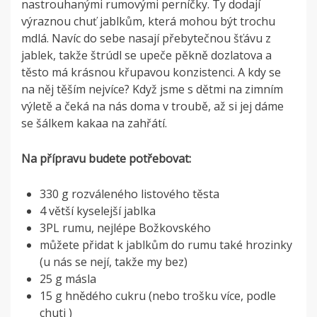
nastrouhanými rumovými perníčky. Ty dodají
výraznou chuť jablkům, která mohou být trochu
mdlá. Navíc do sebe nasají přebytečnou šťávu z
jablek, takže štrúdl se upeče pěkně dozlatova a
těsto má krásnou křupavou konzistenci. A kdy se
na něj těším nejvíce? Když jsme s dětmi na zimním
výletě a čeká na nás doma v troubě, až si jej dáme
se šálkem kakaa na zahřátí.
Na přípravu budete potřebovat:
330 g rozváleného listového těsta
4 větší kyselejší jablka
3PL rumu, nejlépe Božkovského
můžete přidat k jablkům do rumu také hrozinky
(u nás se nejí, takže my bez)
25 g másla
15 g hnědého cukru (nebo trošku více, podle
chuti )