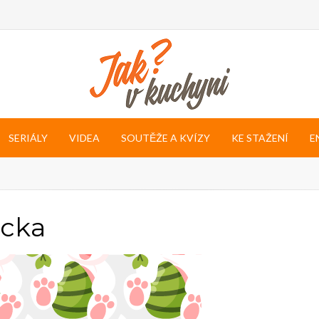
SERIÁLY
VIDEA
SOUTĚŽE A KVÍZY
KE STAŽENÍ
E
acka