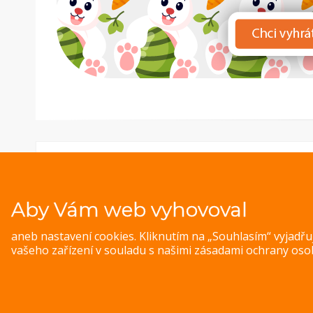
Aby Vám web vyhovoval
aneb nastavení cookies. Kliknutím na „Souhlasím“ vyjadř
vašeho zařízení v souladu s našimi
zásadami ochrany oso
© 
Magazine WordPress Themes
by DesignOrbital