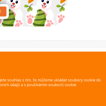
PREVIOUS IMAGE
NEXT IMAGE
ujete souhlas s tím, že můžeme ukládat soubory cookie do
bních údajů
a s
používáním souborů cookie
.
Copyright 2014 – 2026 –
Jak v kuchyni
Zásady ochrany osobních úd