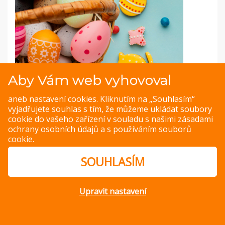
Aby Vám web vyhovoval
aneb nastavení cookies. Kliknutím na „Souhlasím“
vyjadřujete souhlas s tím, že můžeme ukládat soubory
cookie do vašeho zařízení v souladu s našimi
zásadami
ochrany osobních údajů
a s
používáním souborů
PREVIOUS IMAGE
NEXT IMAGE
cookie
.
SOUHLASÍM
© Copyright 2014 – 2026 –
Jak v kuchyni
Zásady ochrany
osobních údajů
Upravit nastavení
Magazine WordPress Themes
by DesignOrbital