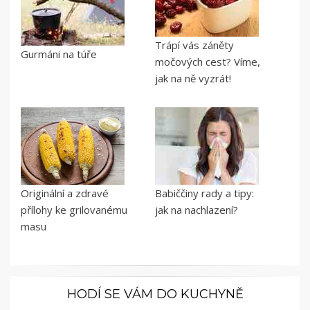
Trápí vás záněty
Gurmáni na túře
močových cest? Víme,
jak na ně vyzrát!
Originální a zdravé
Babiččiny rady a tipy:
přílohy ke grilovanému
jak na nachlazení?
masu
HODÍ SE VÁM DO KUCHYNĚ