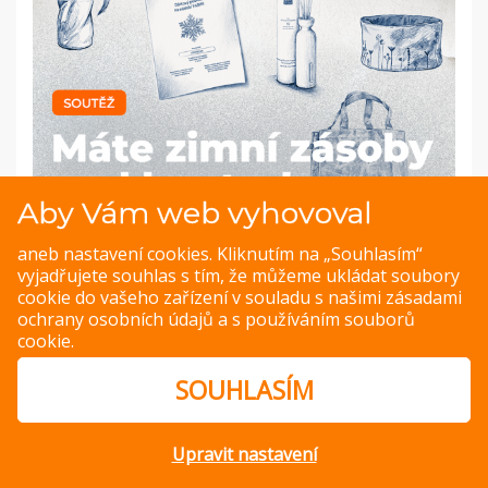
Aby Vám web vyhovoval
aneb nastavení cookies. Kliknutím na „Souhlasím“
vyjadřujete souhlas s tím, že můžeme ukládat soubory
cookie do vašeho zařízení v souladu s našimi
zásadami
ochrany osobních údajů
a s
používáním souborů
cookie
.
PREVIOUS IMAGE
NEXT IMAGE
SOUHLASÍM
Upravit nastavení
© Copyright 2014 – 2026 –
Jak v kuchyni
Zásady ochrany
osobních údajů