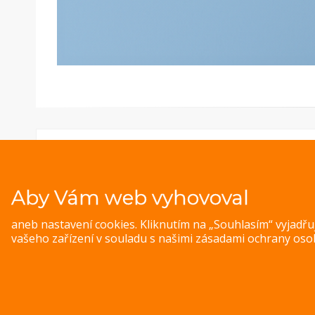
Aby Vám web vyhovoval
aneb nastavení cookies. Kliknutím na „Souhlasím“ vyjadř
vašeho zařízení v souladu s našimi
zásadami ochrany oso
© 
Magazine WordPress Themes
by DesignOrbital