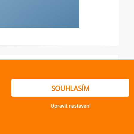
SOUHLASÍM
Upravit nastavení
ajů