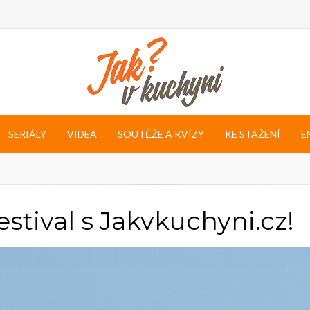
SERIÁLY
VIDEA
SOUTĚŽE A KVÍZY
KE STAŽENÍ
E
festival s Jakvkuchyni.cz!