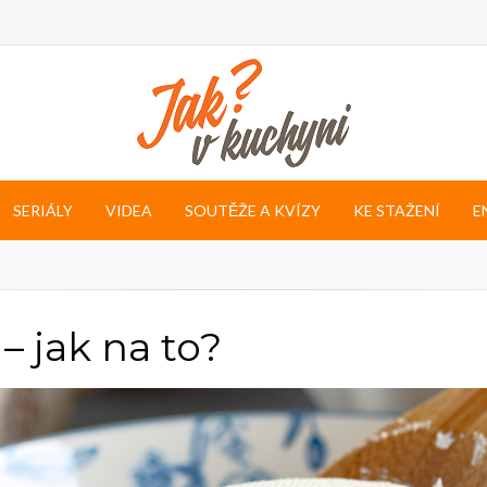
SERIÁLY
VIDEA
SOUTĚŽE A KVÍZY
KE STAŽENÍ
E
– jak na to?