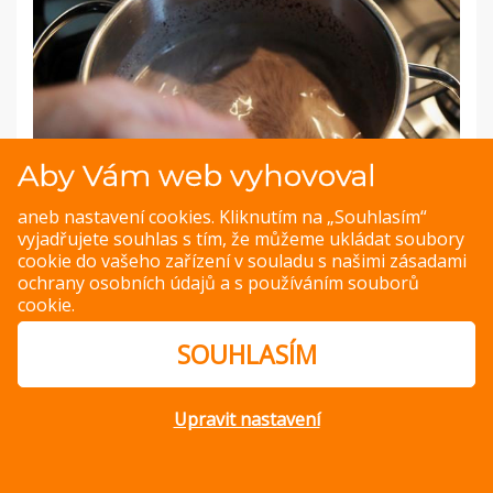
Aby Vám web vyhovoval
aneb nastavení cookies. Kliknutím na „Souhlasím“
vyjadřujete souhlas s tím, že můžeme ukládat soubory
PREVIOUS IMAGE
NEXT IMAGE
cookie do vašeho zařízení v souladu s našimi
zásadami
ochrany osobních údajů
a s
používáním souborů
cookie
.
SOUHLASÍM
© Copyright 2014 – 2026 –
Jak v kuchyni
Zásady ochrany
osobních údajů
Magazine WordPress Themes
by DesignOrbital
Upravit nastavení