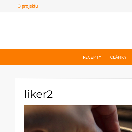
O projektu
RECEPTY
ČLÁNKY
liker2