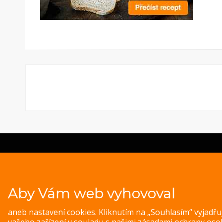
© 
Magazine WordPress Themes
by DesignOrbital
Aby Vám web vyhovoval
aneb nastavení cookies. Kliknutím na „Souhlasím“ vyjadř