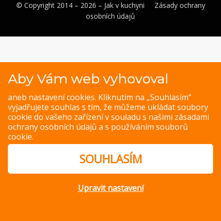
© Copyright 2014 – 2026 –
Jak v kuchyni
Zásady ochrany
osobních údajů
Magazine WordPress Themes
by DesignOrbital
Aby Vám web vyhovoval
aneb nastavení cookies. Kliknutím na „Souhlasím“
vyjadřujete souhlas s tím, že můžeme ukládat soubory
cookie do vašeho zařízení v souladu s našimi
zásadami
ochrany osobních údajů
a s
používáním souborů
cookie
.
SOUHLASÍM
Upravit nastavení