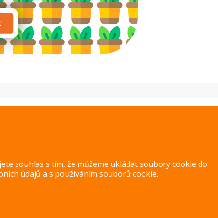
PREVIOUS IMAGE
NEXT IMAGE
ujete souhlas s tím, že můžeme ukládat soubory cookie do
bních údajů
a s
používáním souborů cookie
.
Copyright 2014 – 2026 –
Jak v kuchyni
Zásady ochrany osobních úd