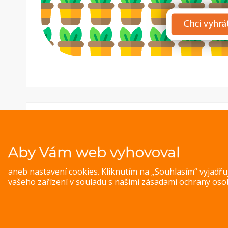
Aby Vám web vyhovoval
aneb nastavení cookies. Kliknutím na „Souhlasím“ vyjadř
vašeho zařízení v souladu s našimi
zásadami ochrany oso
© 
Magazine WordPress Themes
by DesignOrbital