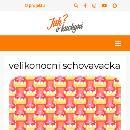
O projektu
velikonocni schovavacka