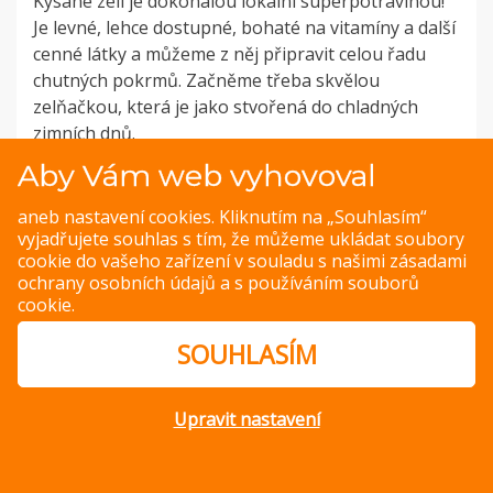
Kysané zelí je dokonalou lokální superpotravinou!
Je levné, lehce dostupné, bohaté na vitamíny a další
cenné látky a můžeme z něj připravit celou řadu
chutných pokrmů. Začněme třeba skvělou
zelňačkou, která je jako stvořená do chladných
zimních dnů.
Aby Vám web vyhovoval
PREVIOUS IMAGE
NEXT IMAGE
aneb nastavení cookies. Kliknutím na „Souhlasím“
vyjadřujete souhlas s tím, že můžeme ukládat soubory
cookie do vašeho zařízení v souladu s našimi
zásadami
ochrany osobních údajů
a s
používáním souborů
cookie
.
© Copyright 2014 – 2026 –
Jak v kuchyni
Zásady ochrany
osobních údajů
SOUHLASÍM
Magazine WordPress Themes
by DesignOrbital
Upravit nastavení