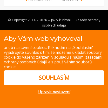
© Copyright 2014 – 2026 –
Jak v kuchyni
Zásady ochrany
osobních údajů
Magazine WordPress Themes
by DesignOrbital
Aby Vám web vyhovoval
aneb nastavení cookies. Kliknutím na „Souhlasím“
vyjadřujete souhlas s tím, že můžeme ukládat soubory
cookie do vašeho zařízení v souladu s našimi
zásadami
ochrany osobních údajů
a s
používáním souborů
cookie
.
SOUHLASÍM
Upravit nastavení