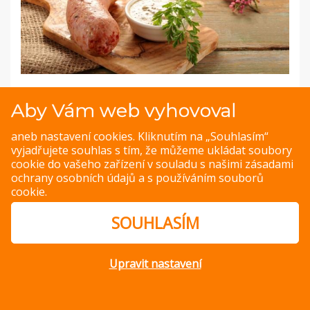
Aby Vám web vyhovoval
aneb nastavení cookies. Kliknutím na „Souhlasím“
PREVIOUS IMAGE
NEXT IMAGE
vyjadřujete souhlas s tím, že můžeme ukládat soubory
cookie do vašeho zařízení v souladu s našimi
zásadami
ochrany osobních údajů
a s
používáním souborů
cookie
.
© Copyright 2014 – 2026 –
Jak v kuchyni
Zásady ochrany
osobních údajů
SOUHLASÍM
Magazine WordPress Themes
by DesignOrbital
Upravit nastavení