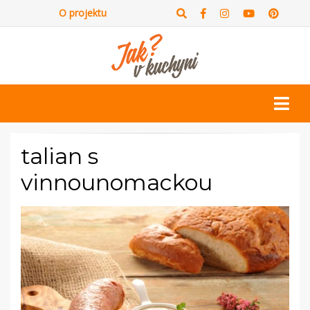
O projektu
talian s
vinnounomackou