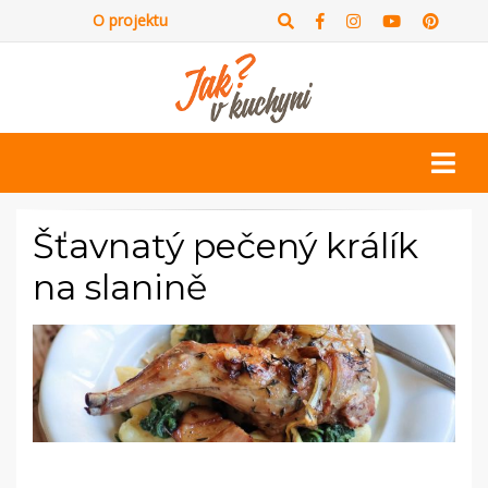
O projektu
Šťavnatý pečený králík
na slanině