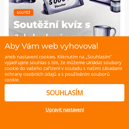
Aby Vám web vyhovoval
aneb nastavení cookies. Kliknutím na „Souhlasím“
vyjadřujete souhlas s tím, že můžeme ukládat soubory
cookie do vašeho zařízení v souladu s našimi
zásadami
ochrany osobních údajů
a s
používáním souborů
PREVIOUS IMAGE
NEXT IMAGE
cookie
.
SOUHLASÍM
© Copyright 2014 – 2026 –
Jak v kuchyni
Zásady ochrany
osobních údajů
Upravit nastavení
Magazine WordPress Themes
by DesignOrbital