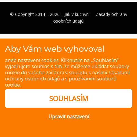
© Copyright 2014 – 2026 –
Jak v kuchyni
Zásady ochrany
osobních údajů
Magazine WordPress Themes
by DesignOrbital
Aby Vám web vyhovoval
aneb nastavení cookies. Kliknutím na „Souhlasím“
vyjadřujete souhlas s tím, že můžeme ukládat soubory
cookie do vašeho zařízení v souladu s našimi
zásadami
ochrany osobních údajů
a s
používáním souborů
cookie
.
SOUHLASÍM
Upravit nastavení