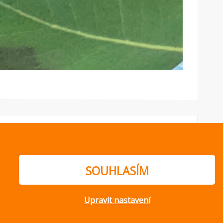
SOUHLASÍM
Upravit nastavení
ajů