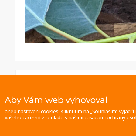
Aby Vám web vyhovoval
aneb nastavení cookies. Kliknutím na „Souhlasím“ vyjadř
vašeho zařízení v souladu s našimi
zásadami ochrany oso
© 