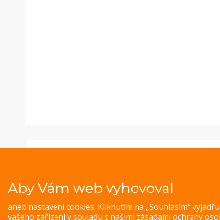
Aby Vám web vyhovoval
aneb nastavení cookies. Kliknutím na „Souhlasím“ vyjadř
vašeho zařízení v souladu s našimi
zásadami ochrany oso