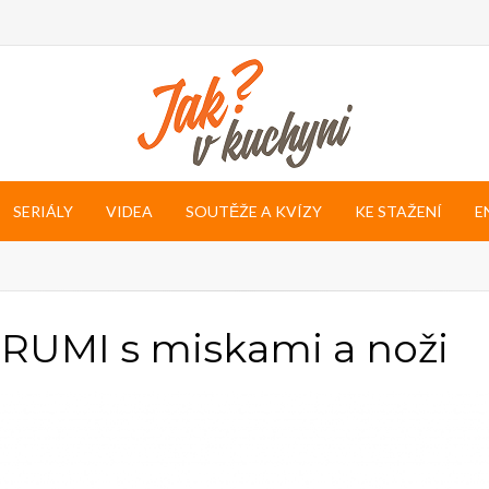
SERIÁLY
VIDEA
SOUTĚŽE A KVÍZY
KE STAŽENÍ
E
 RUMI s miskami a noži