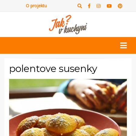
O projektu
polentove susenky