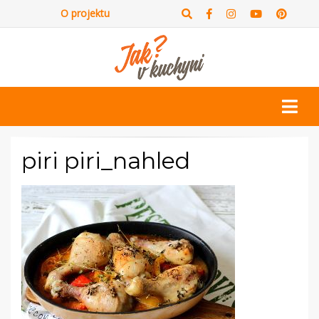
O projektu
piri piri_nahled