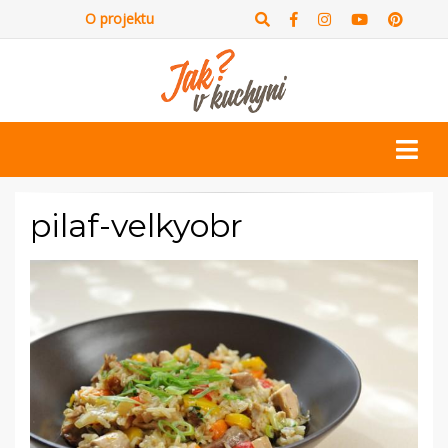
O projektu
pilaf-velkyobr