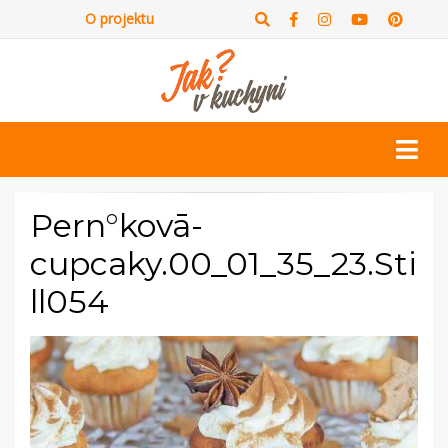
O projektu
Pern°kovā-
cupcaky.00_01_35_23.Sti
ll054