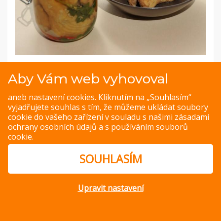
Aby Vám web vyhovoval
aneb nastavení cookies. Kliknutím na „Souhlasím“
PREVIOUS IMAGE
NEXT IMAGE
vyjadřujete souhlas s tím, že můžeme ukládat soubory
cookie do vašeho zařízení v souladu s našimi
zásadami
ochrany osobních údajů
a s
používáním souborů
cookie
.
© Copyright 2014 – 2026 –
Jak v kuchyni
Zásady ochrany
osobních údajů
SOUHLASÍM
Magazine WordPress Themes
by DesignOrbital
Upravit nastavení