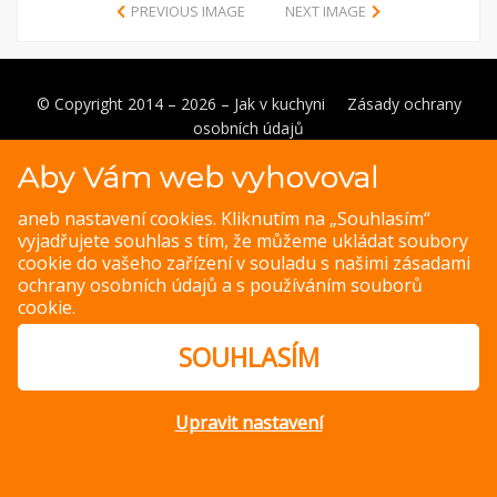
PREVIOUS IMAGE
NEXT IMAGE
© Copyright 2014 – 2026 –
Jak v kuchyni
Zásady ochrany
osobních údajů
Magazine WordPress Themes
by DesignOrbital
Aby Vám web vyhovoval
aneb nastavení cookies. Kliknutím na „Souhlasím“
vyjadřujete souhlas s tím, že můžeme ukládat soubory
cookie do vašeho zařízení v souladu s našimi
zásadami
ochrany osobních údajů
a s
používáním souborů
cookie
.
SOUHLASÍM
Upravit nastavení