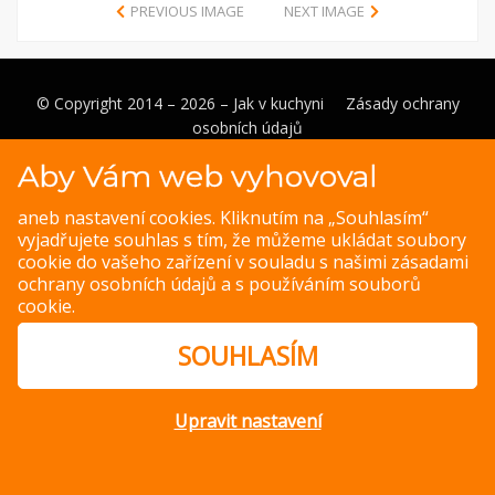
PREVIOUS IMAGE
NEXT IMAGE
© Copyright 2014 – 2026 –
Jak v kuchyni
Zásady ochrany
osobních údajů
Magazine WordPress Themes
by DesignOrbital
Aby Vám web vyhovoval
aneb nastavení cookies. Kliknutím na „Souhlasím“
vyjadřujete souhlas s tím, že můžeme ukládat soubory
cookie do vašeho zařízení v souladu s našimi
zásadami
ochrany osobních údajů
a s
používáním souborů
cookie
.
SOUHLASÍM
Upravit nastavení