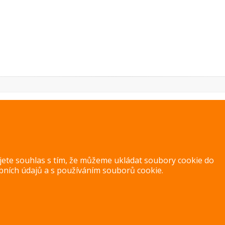
PREVIOUS IMAGE
NEXT IMAGE
ujete souhlas s tím, že můžeme ukládat soubory cookie do
bních údajů
a s
používáním souborů cookie
.
Copyright 2014 – 2026 –
Jak v kuchyni
Zásady ochrany osobních úd