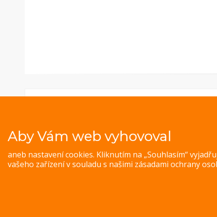
Aby Vám web vyhovoval
aneb nastavení cookies. Kliknutím na „Souhlasím“ vyjadř
vašeho zařízení v souladu s našimi
zásadami ochrany oso
© 
Magazine WordPress Themes
by DesignOrbital