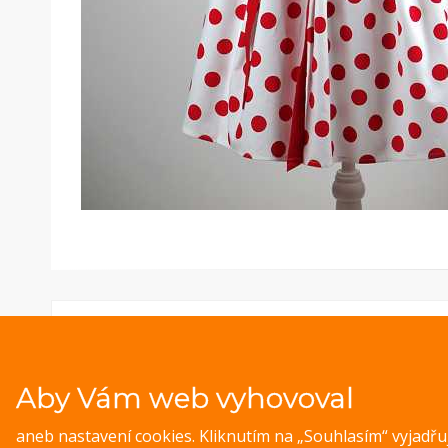
Aby Vám web vyhovoval
aneb nastavení cookies. Kliknutím na „Souhlasím“ vyjadř