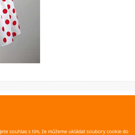
PREVIOUS IMAGE
NEXT IMAGE
ujete souhlas s tím, že můžeme ukládat soubory cookie do