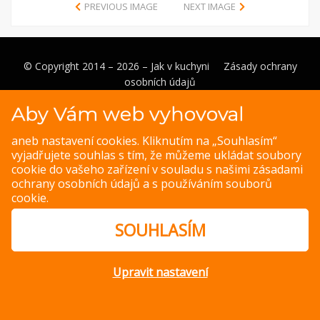
PREVIOUS IMAGE
NEXT IMAGE
© Copyright 2014 – 2026 –
Jak v kuchyni
Zásady ochrany
osobních údajů
Magazine WordPress Themes
by DesignOrbital
Aby Vám web vyhovoval
aneb nastavení cookies. Kliknutím na „Souhlasím“
vyjadřujete souhlas s tím, že můžeme ukládat soubory
cookie do vašeho zařízení v souladu s našimi
zásadami
ochrany osobních údajů
a s
používáním souborů
cookie
.
SOUHLASÍM
Upravit nastavení