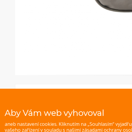
Aby Vám web vyhovoval
aneb nastavení cookies. Kliknutím na „Souhlasím“ vyjadř
vašeho zařízení v souladu s našimi
zásadami ochrany oso