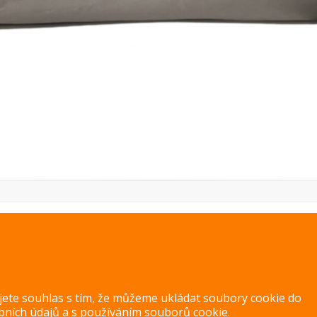
PREVIOUS IMAGE
NEXT IMAGE
ujete souhlas s tím, že můžeme ukládat soubory cookie do
bních údajů
a s
používáním souborů cookie
.