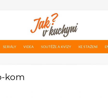
SERIÁLY
VIDEA
SOUTĚŽE A KVÍZY
KE STAŽENÍ
E
ko-kom