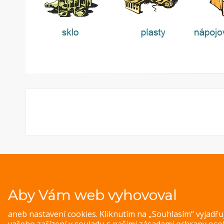
Aby Vám web vyhovoval
© 
Magazine WordPress Themes
by DesignOrbital
aneb nastavení cookies. Kliknutím na „Souhlasím“ vyjadř