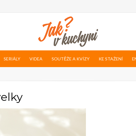
SERIÁLY
VIDEA
SOUTĚŽE A KVÍZY
KE STAŽENÍ
E
elky