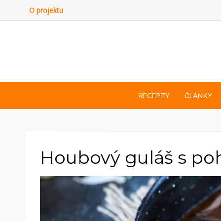
O projektu
RECEPTY
ČLÁNKY
Houbový guláš s p