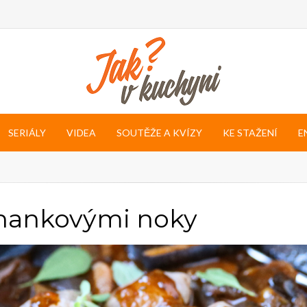
SERIÁLY
VIDEA
SOUTĚŽE A KVÍZY
KE STAŽENÍ
E
ohankovými noky