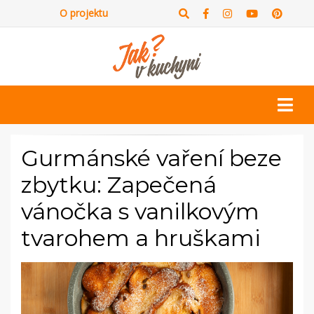
O projektu
Gurmánské vaření beze
zbytku: Zapečená
vánočka s vanilkovým
tvarohem a hruškami