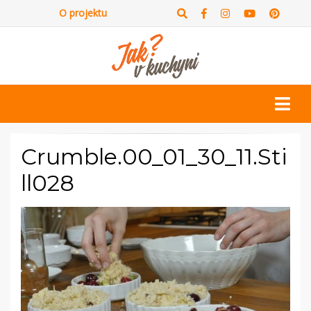
O projektu
Crumble.00_01_30_11.Sti
ll028