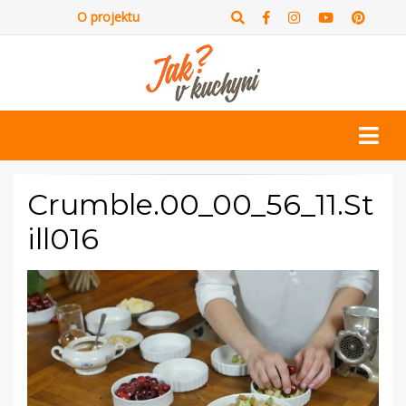
O projektu
Crumble.00_00_56_11.St
ill016