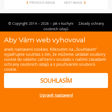
PREVIOUS IMAGE
NEXT IMAGE
© Copyright 2014 – 2026 –
Jak v kuchyni
Zásady ochrany
osobních údajů
Magazine WordPress Themes
by DesignOrbital
Aby Vám web vyhovoval
aneb nastavení cookies. Kliknutím na „Souhlasím“
vyjadřujete souhlas s tím, že můžeme ukládat soubory
cookie do vašeho zařízení v souladu s našimi
zásadami
ochrany osobních údajů
a s
používáním souborů
cookie
.
SOUHLASÍM
Upravit nastavení